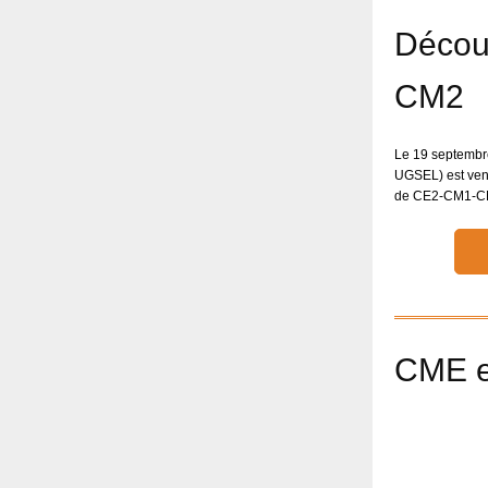
Découv
CM2
Le 19 septembre
UGSEL) est venu
de CE2-CM1-CM
CME e