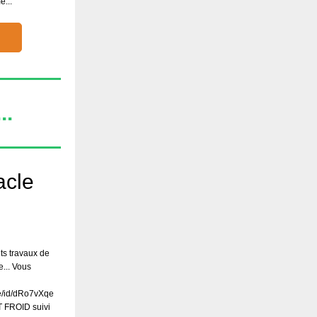
e...
..
acle
ts travaux de
e... Vous
te/id/dRo7vXqe
 FROID suivi