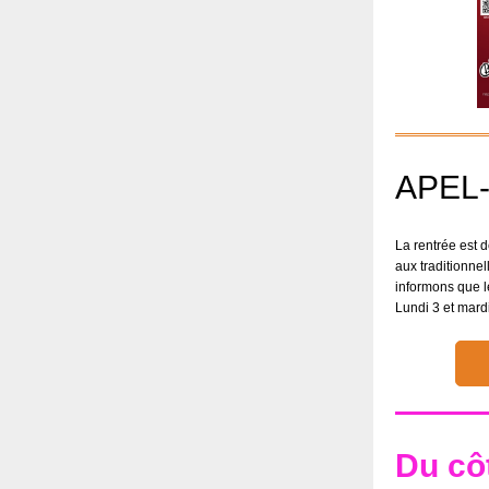
APEL-I
La rentrée est 
aux traditionne
informons que le
Lundi 3 et mardi
Du côt