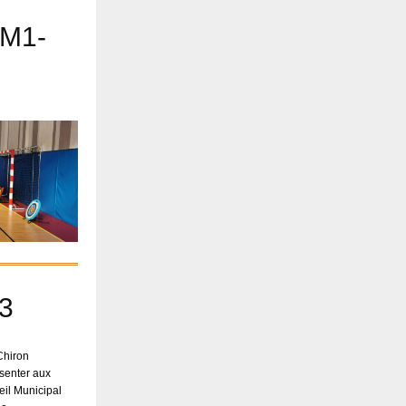
CM1-
23
Chiron
ésenter aux
il Municipal