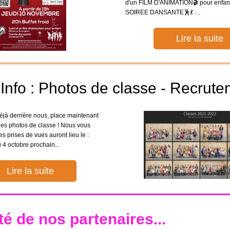
d'un FILM D'ANIMATION🎬 pour enfant
SOIREE DANSANTE🕺💃 …
Lire la suite
nfo : Photos de classe - Recrute
déjà derrière nous, place maintenant
lles photos de classe ! Nous vous
s prises de vues auront lieu le :
 4 octobre prochain...
Lire la suite
é de nos partenaires...