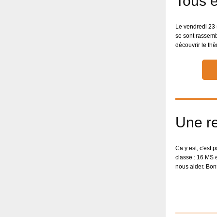
Tous e
Le vendredi 23 
se sont rassemb
découvrir le th
Une r
Ca y est, c'est
classe : 16 MS 
nous aider. Bon