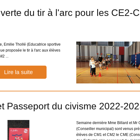
erte du tir à l'arc pour les CE2-
, Emilie Thollé (Educatrice sportive
e proposée le tir à l'arc aux élèves
2 ...
Lire la suite
t Passeport du civisme 2022-20
Semaine dernière Mme Billard et Mr 
(Conseiller municipal) sont venus pr
élèves de CM1 et CM2 le CME (Conse