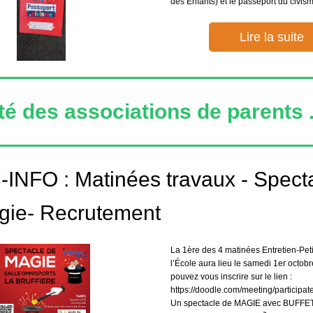
des Enfants) et le passeport du civism
Lire la suite
é des associations de parents .
INFO : Matinées travaux - Spect
gie- Recrutement
La 1ère des 4 matinées Entretien-Peti
l’École aura lieu le samedi 1er octobr
pouvez vous inscrire sur le lien :
https://doodle.com/meeting/participa
Un spectacle de MAGIE avec BUFFET