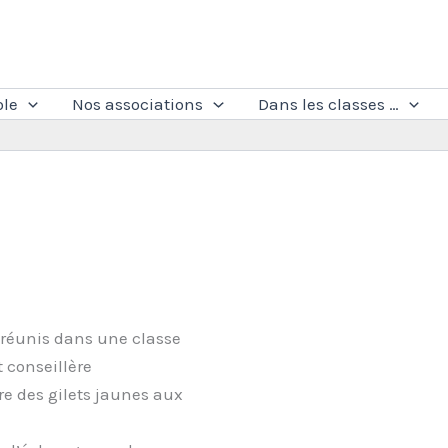
ole
Nos associations
Dans les classes …
t réunis dans une classe
t conseillère
re des gilets jaunes aux