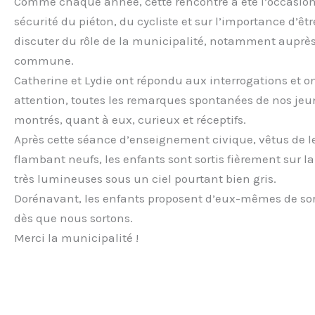
Comme chaque année, cette rencontre a été l’occasion
sécurité du piéton, du cycliste et sur l’importance d’êt
discuter du rôle de la municipalité, notamment auprè
commune.
Catherine et Lydie ont répondu aux interrogations et o
attention, toutes les remarques spontanées de nos jeun
montrés, quant à eux, curieux et réceptifs.
Après cette séance d’enseignement civique, vêtus de le
flambant neufs, les enfants sont sortis fièrement sur l
très lumineuses sous un ciel pourtant bien gris.
Dorénavant, les enfants proposent d’eux-mêmes de sort
dès que nous sortons.
Merci la municipalité !