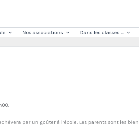
ole
Nos associations
Dans les classes …
h00.
s’achèvera par un goûter à l’école. Les parents sont les bie